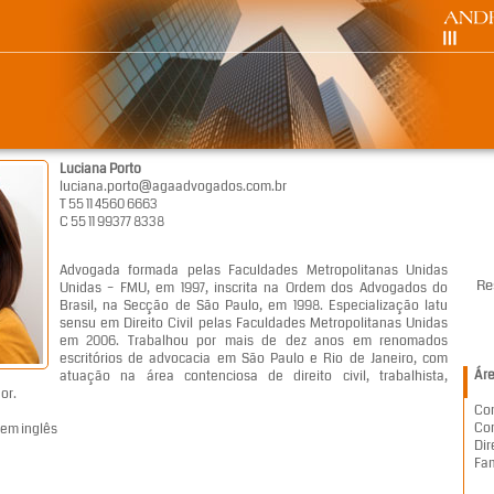
Luciana Porto
luciana.porto@agaadvogados.com.br
T 55 11 4560 6663
C 55 11 99377 8338
Advogada formada pelas Faculdades Metropolitanas Unidas
Re
Unidas – FMU, em 1997, inscrita na Ordem dos Advogados do
Brasil, na Secção de São Paulo, em 1998. Especialização latu
sensu em Direito Civil pelas Faculdades Metropolitanas Unidas
em 2006. Trabalhou por mais de dez anos em renomados
escritórios de advocacia em São Paulo e Rio de Janeiro, com
Áre
atuação na área contenciosa de direito civil, trabalhista,
or.
Con
Con
em inglês
Dir
Fam