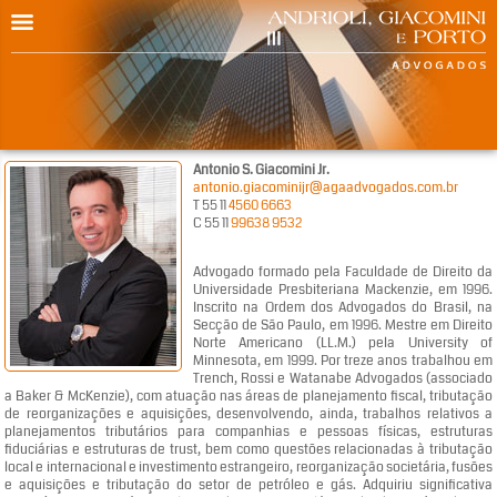
Antonio S. Giacomini Jr.
antonio.giacominijr@agaadvogados.com.br
T 55 11
4560 6663
C 55 11
99638 9532
Advogado formado pela Faculdade de Direito da
Universidade Presbiteriana Mackenzie, em 1996.
Inscrito na Ordem dos Advogados do Brasil, na
Secção de São Paulo, em 1996. Mestre em Direito
Norte Americano (LL.M.) pela University of
Minnesota, em 1999. Por treze anos trabalhou em
Trench, Rossi e Watanabe Advogados (associado
a Baker & McKenzie), com atuação nas áreas de planejamento fiscal, tributação
de reorganizações e aquisições, desenvolvendo, ainda, trabalhos relativos a
planejamentos tributários para companhias e pessoas físicas, estruturas
fiduciárias e estruturas de trust, bem como questões relacionadas à tributação
local e internacional e investimento estrangeiro, reorganização societária, fusões
e aquisições e tributação do setor de petróleo e gás. Adquiriu significativa