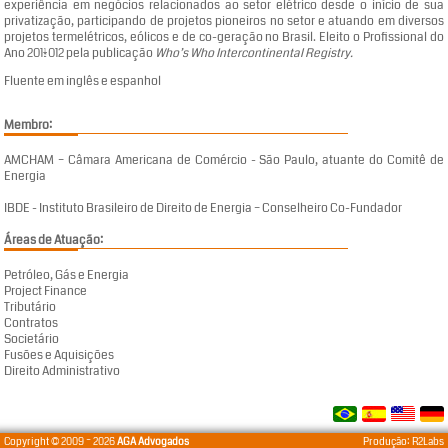
experiência em negócios relacionados ao setor elétrico desde o início de sua
privatização, participando de projetos pioneiros no setor e atuando em diversos
projetos termelétricos, eólicos e de co-geração no Brasil. Eleito o Profissional do
Ano 2011/2012 pela publicação
Who’s Who Intercontinental Registry.
Fluente em inglês e espanhol
Membro:
AMCHAM – Câmara Americana de Comércio - São Paulo, atuante do Comitê de
Energia
IBDE - Instituto Brasileiro de Direito de Energia – Conselheiro Co-Fundador
Áreas de Atuação:
Petróleo, Gás e Energia
Project Finance
Tributário
Contratos
Societário
Fusões e Aquisições
Direito Administrativo
Copyright © 2009 ~ 2026
AGA Advogados
Produção:
R2Labs